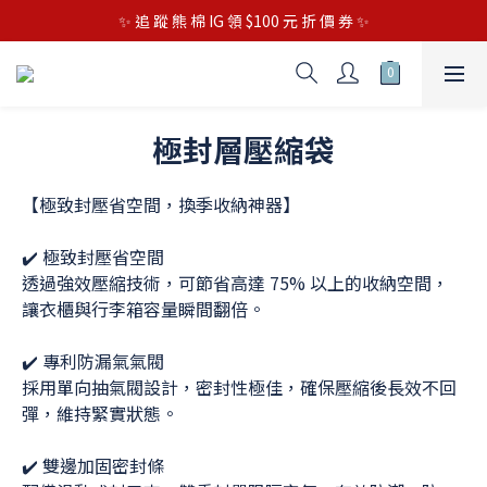
✨ 追 蹤 熊 棉 IG 領 $100 元 折 價 券 ✨
極封層壓縮袋
【極致封壓省空間，換季收納神器】
✔️ 極致封壓省空間
透過強效壓縮技術，可節省高達 75% 以上的收納空間，
讓衣櫃與行李箱容量瞬間翻倍。
✔️ 專利防漏氣氣閥
採用單向抽氣閥設計，密封性極佳，確保壓縮後長效不回
彈，維持緊實狀態。
✔️ 雙邊加固密封條