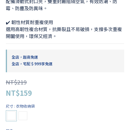
配備滑動式封口夾，雙重封嚴阻隔空氣，有效防潮、防
霉、防塵及防異味。
✔️ 韌性材質耐重複使用
選用高韌性複合材質，抗撕裂且不易破損，支撐多次重複
開闔使用，環保又經濟。
全店，超商免運
全店，宅配＄999享免運
NT$219
NT$159
尺寸
: 衣物收納袋