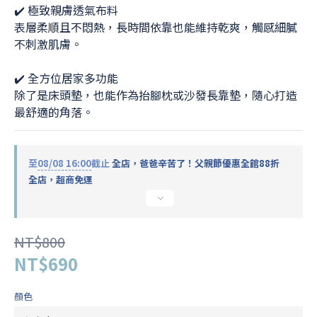
✔️ 極致親膚透氣布料
表層柔順且不悶熱，長時間依靠也能維持乾爽，觸感細膩
不刺激肌膚。
✔️ 全方位居家多功能
除了是床頭墊，也能作為抬腳枕或沙發長靠墊，隨心打造
最舒適的角落。
至
08/08 16:00
截止
全店，爸爸辛苦了！父親節優惠全館88折
全店，超商免運
NT$800
NT$690
顏色