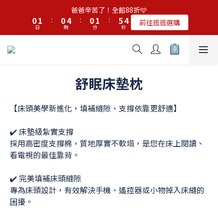
5
6
5
9
5
6
1
2
3
4
1
2
1
5
1
2
6
7
爸爸辛苦了！全館88折🩵
4
5
4
8
4
5
9
0
1
2
3
✨ 追 蹤 熊 棉 IG 領 $100 元 折 價 券 ✨
0
1
:
0
4
:
0
1
:
5
6
前往逛逛選購
3
4
3
7
3
4
8
0
1
2
日
時
分
秒
0
3
0
4
5
2
3
2
6
2
3
7
0
1
2
3
4
1
2
1
5
1
2
6
爸爸辛苦了！全館88折🩵
0
1
2
3
0
1
:
0
4
:
0
1
:
5
前往逛逛選購
0
1
2
日
時
分
秒
0
3
0
4
0
1
2
3
舒眠床墊枕
0
1
2
0
1
【床頭美學新進化，填補縫隙、支撐依靠更舒適】
0
✔️ 床墊級紮實支撐
採用高密度支撐棉，質地厚實不軟塌，是您在床上閱讀、
看電視的最佳靠背。
✔️ 完美填補床頭縫隙
專為床頭設計，有效解決手機、遙控器或小物掉入床縫的
困擾。